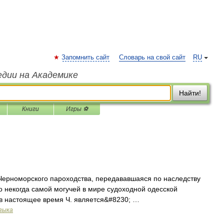
Запомнить сайт
Словарь на свой сайт
RU
едии на Академике
Найти!
Книги
Игры ⚽
Черноморского пароходства, передававшаяся по наследству
то некогда самой могучей в мире судоходной одесской
 в настоящее время Ч. является&#8230; …
зыка