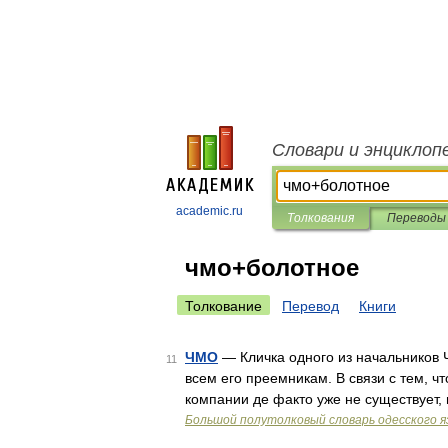
Словари и энциклоп
academic.ru
Толкования
Переводы
чмо+болотное
Толкование
Перевод
Книги
ЧМО
— Кличка одного из начальников 
11
всем его преемникам. В связи с тем, ч
компании де факто уже не существует,
Большой полутолковый словарь одесского я