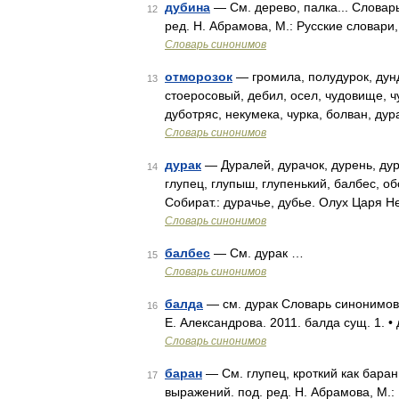
дубина
— См. дерево, палка... Словар
12
ред. Н. Абрамова, М.: Русские словари,
Словарь синонимов
отморозок
— громила, полудурок, дунд
13
стоеросовый, дебил, осел, чудовище, ч
дуботряс, некумека, чурка, болван, ду
Словарь синонимов
дурак
— Дуралей, дурачок, дурень, дура
14
глупец, глупыш, глупенький, балбес, о
Собират.: дурачье, дубье. Олух Царя 
Словарь синонимов
балбес
— См. дурак …
15
Словарь синонимов
балда
— см. дурак Словарь синонимов р
16
Е. Александрова. 2011. балда сущ. 1. •
Словарь синонимов
баран
— См. глупец, кроткий как баран
17
выражений. под. ред. Н. Абрамова, М.: