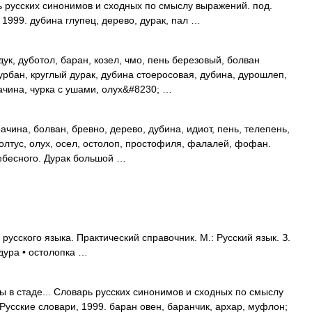
ь русских синонимов и сходных по смыслу выражений. под.
 1999. дубина глупец, дерево, дурак, пал …
ук, дуботол, баран, козел, чмо, пень березовый, болван
урбан, круглый дурак, дубина стоеросовая, дубина, дурошлеп,
рачина, чурка с ушами, олух&#8230; …
чина, болван, бревно, дерево, дубина, идиот, пень, телепень,
болтус, олух, осел, остолоп, простофиля, фалалей, фофан.
Небесного. Дурак большой …
усского языка. Практический справочник. М.: Русский язык. З.
 дура • остолопка …
ы в стаде... Словарь русских синонимов и сходных по смыслу
 Русские словари, 1999. баран овен, баранчик, архар, муфлон;