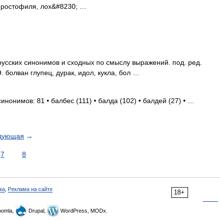
, простофиля, лох&#8230; …
 русских синонимов и сходных по смыслу выражений. под. ред.
. болван глупец, дурак, идол, кукла, бол …
инонимов: 81 • балбес (111) • балда (102) • балдей (27) • …
дующая
→
7
8
ка
,
Реклама на сайте
18+
omla,
Drupal,
WordPress, MODx.