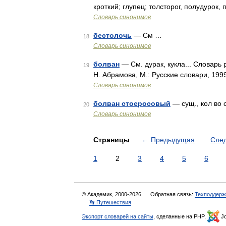
кроткий; глупец; толсторог, полудурок
Словарь синонимов
бестолочь
— См …
18
Словарь синонимов
болван
— См. дурак, кукла... Словарь
19
Н. Абрамова, М.: Русские словари, 1999
Словарь синонимов
болван стоеросовый
— сущ., кол во с
20
Словарь синонимов
Страницы
←
Предыдущая
Сле
1
2
3
4
5
6
© Академик, 2000-2026
Обратная связь:
Техподдерж
👣 Путешествия
Экспорт словарей на сайты
, сделанные на PHP,
Jo